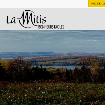
Skip
MRC DE LA
to
main
content