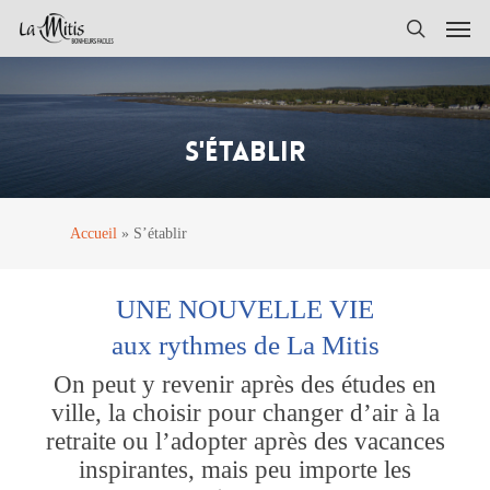
Skip
Men
to
search
main
content
S'ÉTABLIR
Accueil
»
S’établir
UNE NOUVELLE VIE
aux rythmes de La Mitis
On peut y revenir après des études en
ville, la choisir pour changer d’air à la
retraite ou l’adopter après des vacances
inspirantes, mais peu importe les