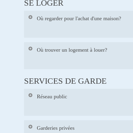
SE LOGER
Où regarder pour l'achat d'une maison?
Voici les principaux sites de vente de mais
Où trouver un logement à louer?
Centris
DuProprio
Proprio Direct
Nos
personnes-ressources
peuvent vous diri
SERVICES DE GARDE
Remax
Via Capitale
Réseau public
Six centres de la petite enfance (CPE) sont
Garderies privées
Vous pouvez également visiter le
site Web 