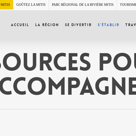
 MITIS
GOÛTEZ LA MITIS
PARC RÉGIONAL DE LA RIVIÈRE MITIS
TOURISM
Accueil
La région
Se divertir
S’établir
Trav
sources p
ccompagn