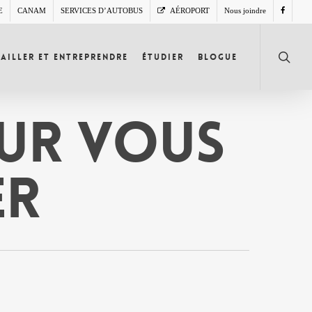
E
CANAM
SERVICES D’AUTOBUS
AÉROPORT
Nous joindre
search
ailler et entreprendre
Étudier
Blogue
our vous
er