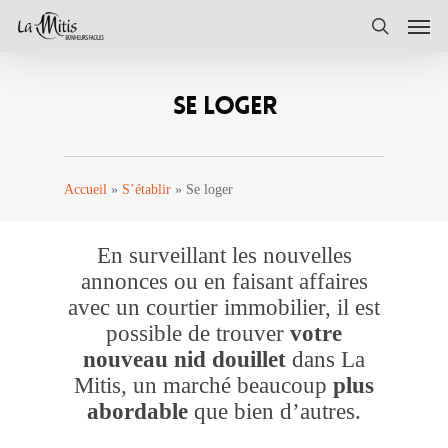
Skip
Men
to
search
main
content
SE LOGER
Accueil
»
S’établir
»
Se loger
En surveillant les nouvelles
annonces ou en faisant affaires
avec un courtier immobilier, il est
possible de trouver
votre
nouveau nid douillet
dans La
Mitis, un marché beaucoup
plus
abordable
que bien d’autres.