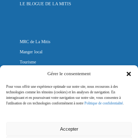
LE BLOGUE DE LA MITIS
MRC de La Mitis
Manger local
Tourisme
Autobus
Gérer le consentement
Aéroport
Pour vous offrir une expérience optimale sur notre site, nous recourons à des
technologies comme les témoins (cookies) et les analyses de navigation. En
Mitis Lab
interagissant et en poursuivant votre navigation sur notre site, vous consentez à
l'utilisation de ces technologies conformément à notre
Politique de confidentialité
.
Nous joindre
Politique de confidentialité
Accepter