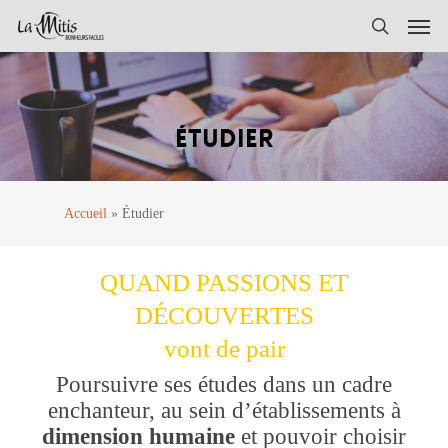
Skip
Men
to
search
main
content
ÉTUDIER
Accueil
»
Étudier
QUAND PASSIONS ET
DÉCOUVERTES
vont de pair
Poursuivre ses études dans un cadre
enchanteur, au sein d’établissements à
dimension humaine
et pouvoir choisir