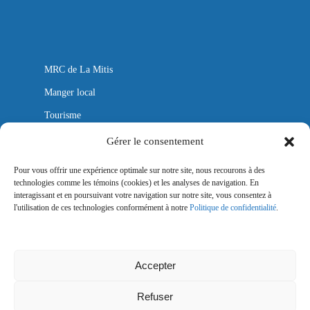
MRC de La Mitis
Manger local
Tourisme
Autobus
Gérer le consentement
Aéroport
Pour vous offrir une expérience optimale sur notre site, nous recourons à des
technologies comme les témoins (cookies) et les analyses de navigation. En
Mitis Lab
interagissant et en poursuivant votre navigation sur notre site, vous consentez à
l'utilisation de ces technologies conformément à notre
Politique de confidentialité
.
Nous joindre
Politique de confidentialité
Accepter
Refuser