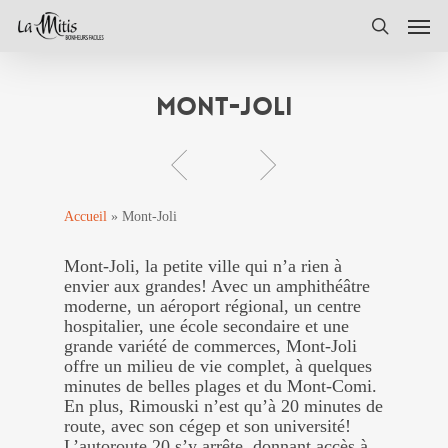
Skip
Men
to
search
main
content
Mont-Joli
Accueil
»
Mont-Joli
Mont-Joli, la petite ville qui n’a rien à
envier aux grandes! Avec un amphithéâtre
moderne, un aéroport régional, un centre
hospitalier, une école secondaire et une
grande variété de commerces, Mont-Joli
offre un milieu de vie complet, à quelques
minutes de belles plages et du Mont-Comi.
En plus, Rimouski n’est qu’à 20 minutes de
route, avec son cégep et son université!
L’autoroute 20 s’y arrête, donnant accès à