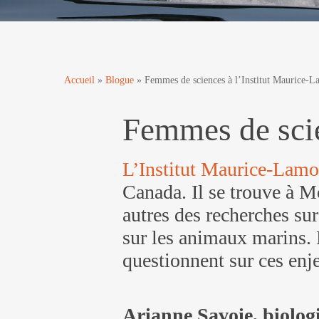
Accueil
»
Blogue
»
Femmes de sciences à l’Institut Maurice-
Par
Christine Bédard
Portraits
Femmes de scie
L’Institut Maurice-Lam
Canada. Il se trouve à Mo
autres des recherches sur
sur les animaux marins. 
questionnent sur ces enje
Arianne Savoie, biologi