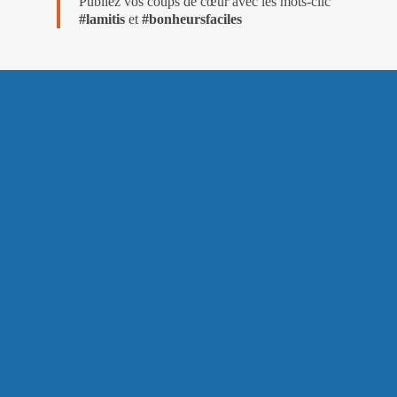
Publiez vos coups de cœur avec les mots-clic
#lamitis
et
#bonheursfaciles